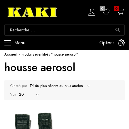
0
0
Menu
Options
Accueil
Produits identifiés “housse aerosol”
housse aerosol
Classé par
Voir