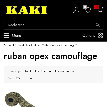
0
0
Menu
Options
Accueil
Produits identifiés “ruban opex camouflage”
ruban opex camouflage
Classé par
Voir