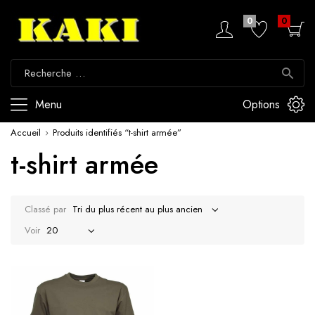
0
0
Menu
Options
Accueil
Produits identifiés “t-shirt armée”
t-shirt armée
Classé par
Voir