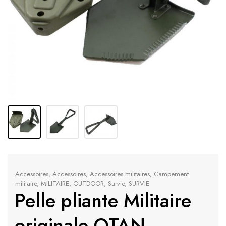
Accessoires
,
Accessoires
,
Accessoires militaires
,
Campement
militaire
,
MILITAIRE
,
OUTDOOR
,
Survie
,
SURVIE
Pelle pliante Militaire
originale OTAN