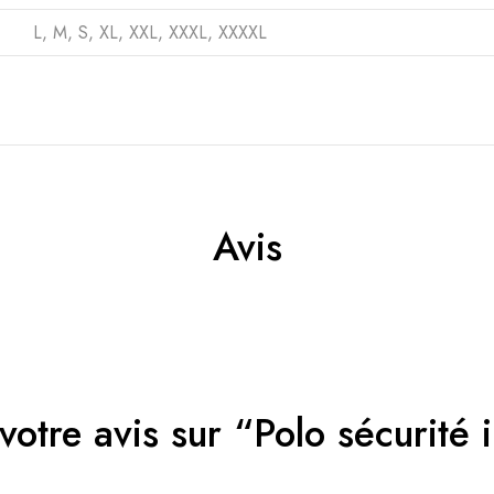
L
,
M
,
S
,
XL
,
XXL
,
XXXL
,
XXXXL
Avis
 votre avis sur “Polo sécurit