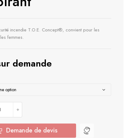
pirant
urité incendie T.O.E. Concept®, convient pour les
les femmes.
 sur demande
e Polo sécurité incendie T.O.E. Concept® Airflow respirant
Demande de devis