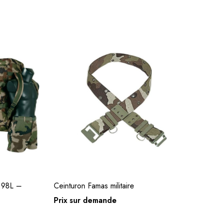
 98L –
Ceinturon Famas militaire
D
s
Choix des options
Prix sur demande
Pr