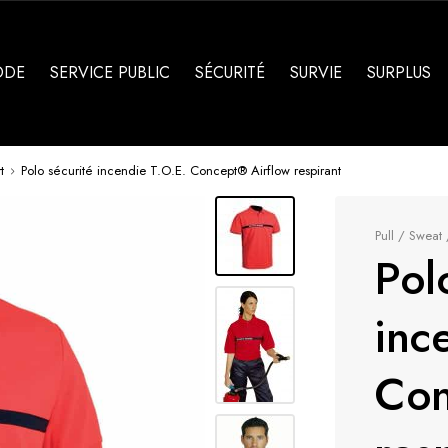
ODE
SERVICE PUBLIC
SÉCURITÉ
SURVIE
SURPLUS
t
Polo sécurité incendie T.O.E. Concept® Airflow respirant
Pull / Sweat 
Pol
inc
Con