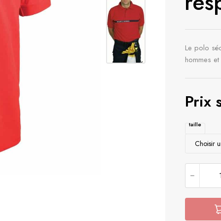
res
Le polo séc
hommes et 
Prix
taille
quantité d