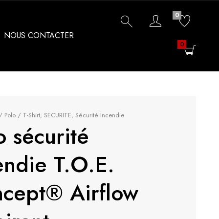
0
NOUS CONTACTER
0
/ Polo / T-Shirt
,
SECURITE
,
Sécurité Incendie
o sécurité
endie T.O.E.
cept® Airflow